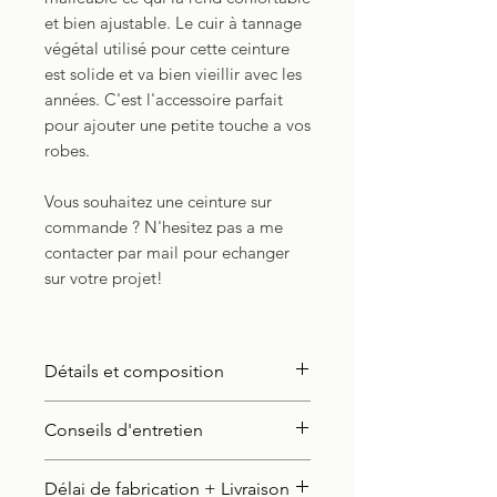
et bien ajustable. Le cuir à tannage
végétal utilisé pour cette ceinture
est solide et va bien vieillir avec les
années. C'est l'accessoire parfait
pour ajouter une petite touche a vos
robes.
Vous souhaitez une ceinture sur
commande ? N'hesitez pas a me
contacter par mail pour echanger
sur votre projet!
Détails et composition
Identification du produit:
Conseils d'entretien
nom du produit:
Serre taille avec
repoussage
Entretien du cuir — Savon
Délai de fabrication + Livraison
Description:
Article de