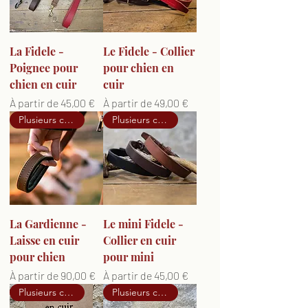
La Fidele -
Le Fidele - Collier
Poignee pour
pour chien en
chien en cuir
cuir
Prix promotionnel
Prix promotionnel
À partir de
45,00 €
À partir de
49,00 €
Plusieurs couleurs dispo
Plusieurs couleurs dispo
La Gardienne -
Le mini Fidele -
Laisse en cuir
Collier en cuir
pour chien
pour mini
Prix promotionnel
Prix promotionnel
À partir de
90,00 €
À partir de
45,00 €
Plusieurs couleurs dispo
Plusieurs couleurs dispo