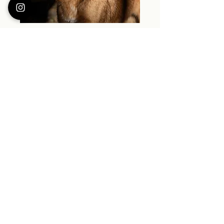
Laisses & poignées
VOIR
Profitez de 5% de
réduction sur votre 1ère
commande !
E-mail
Prénom