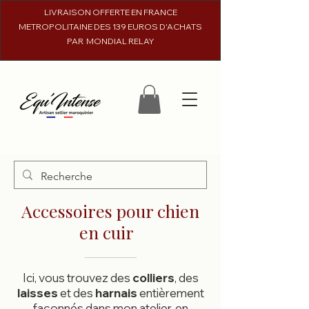
LIVRAISON OFFERTE EN FRANCE
METROPOLITAINE DES 139 EUROS D'ACHATS
PAR MONDIAL RELAY
Accessoires pour chien
en cuir
Ici, vous trouvez des
colliers
, des
laisses
et des
harnais
entièrement
façonnés dans mon atelier, en