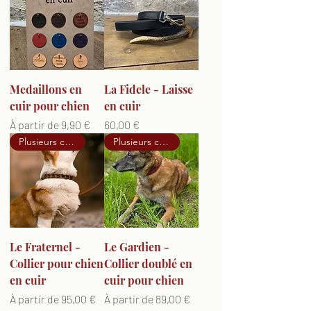
Medaillons en
La Fidele - Laisse
cuir pour chien
en cuir
Prix promotionnel
Prix
À partir de
9,90 €
60,00 €
Plusieurs couleurs dispo
Plusieurs couleurs dispo
Le Fraternel -
Le Gardien -
Collier pour chien
Collier doublé en
en cuir
cuir pour chien
Prix promotionnel
Prix promotionnel
À partir de
95,00 €
À partir de
89,00 €