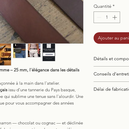
Quantité
*
Ajouter au pan
Détails et compo
Identification du
emme – 25 mm, l'élégance dans les détails
Conseils d'entret
nom du produit:
façonnée à la main dans l'atelier.
– 25 mm
Entretien du cuir
Délai de fabricat
nçais
issu d'une tannerie du Pays basque,
Description:
Arti
spéciale cuir
ée qui sublime une tenue sans l'alourdir. Une
fabriqué avec de
Préservez la beaut
Chaque ceinture 
nçue pour vous accompagner des années
le point sellier e
en cuir grâce à u
vous à votre taille
Dimensions:
Sur 
deux étapes.
Poids:
170 G
Savon glycériné
A
Comptez
1 à 3 s
 marron — chocolat ou cognac — et déclinée
Usage prévu:
Teni
légèrement humid
Un délai raisonn