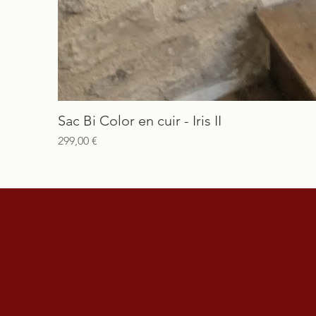
Sac Bi Color en cuir - Iris II
Prix
299,00 €