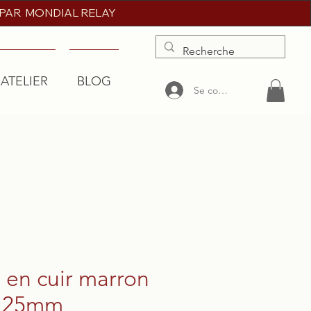
 PAR MONDIAL RELAY
'ATELIER
BLOG
More
Se connecter
 en cuir marron
- 25mm