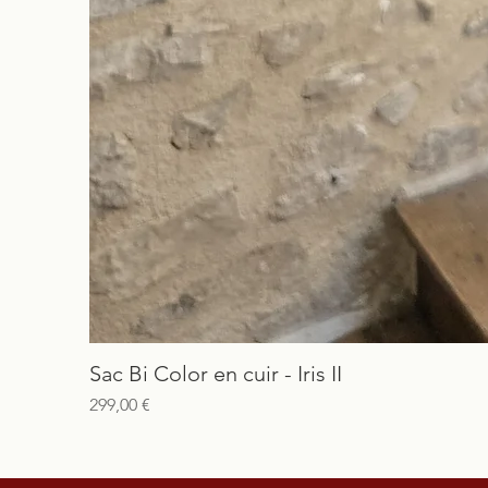
Sac Bi Color en cuir - Iris II
Prix
299,00 €