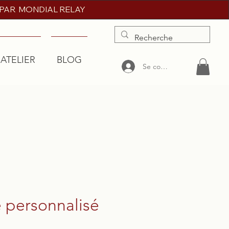
 PAR MONDIAL RELAY
'ATELIER
BLOG
More
Se connecter
é personnalisé