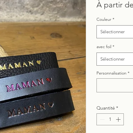
À partir d
Couleur
*
Sélectionner
avec foil
*
Sélectionner
Personnalisation
*
Quantité
*