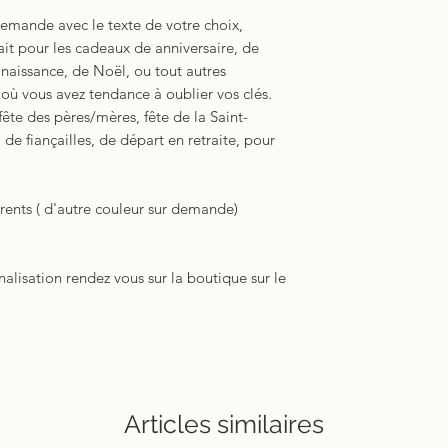
de graisse sur l'
de la peau peuven
demande avec le texte de votre choix,
pénétrer 10 minu
produits. Chaque 
fait pour les cadeaux de anniversaire, de
Origines des mat
chiffon sec pour n
naissance, de Noël, ou tout autres
Cuir:
Bovin pleine
cuir en profondeu
où vous avez tendance à oublier vos clés.
grossistes françai
maximum — un gr
fête des pères/mères, fête de la Saint-
teinté dans la mas
saturer le cuir.
de fiançailles, de départ en retraite, pour
Bouclerie:
Zama
Un nettoyage au 
Pour toute infor
systématiquement
RSGP complet ren
Les deux soins s
erents ( d'autre couleur sur demande)
légales tout en b
un entretien équi
alisation rendez vous sur la boutique sur le
Articles similaires