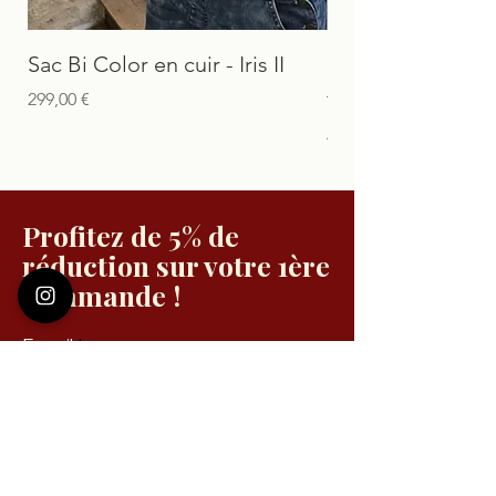
Sac Bi Color en cuir - Iris II
Ceinture noir en 
femme - 25mm
Prix
299,00 €
Prix promotionnel
À partir de
Profitez de 5% de
réduction sur votre 1ère
commande !
E-mail
Prénom