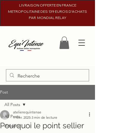
LIVRAISON OFFERTE EN FRANCE
METROPOLITAINE DES 139 EUROS D'ACHATS
PAR MONDIAL RELAY
Post
All Posts
atelierequintense
All Posts
1 févr. 2025
3 min de lecture
Pourquoi le point sellier
Artisanat