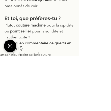
passionnés de cuir.
Et toi, que préfères-tu ?
Plutôt 
couture machine
 pour la rapidité 
ou 
point sellier
 pour la solidité et 
l’authenticité ? 
Dis-moi en commentaire ce que tu en 
penses !
👇
artisanat
cuir
point sellier
couture
Artisanat
Voir tout
Posts récents