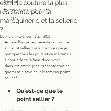
est-il la couture la plus
Entretien
Accessoire pour chien en cuir
résistante pour la
maroquinerie
maroquinerie et la sellerie
?
Dernière mise à jour :
3 avr. 2025
Aujourd'hui je te presente la couture 
au point sellier ! une couture que je 
pratique tous les jours et ca me tenais 
à coeur de te la faire découvrir ! 
dans cet article je te présente tout ce 
que tu as a savoir sur le fameux point 
sellier ! 
Qu’est-ce que le 
point sellier ?