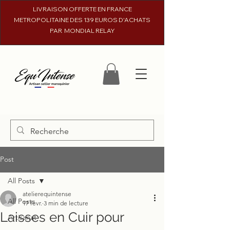
LIVRAISON OFFERTE EN FRANCE
METROPOLITAINE DES 139 EUROS D'ACHATS
PAR MONDIAL RELAY
Post
All Posts
atelierequintense
All Posts
17 févr.
3 min de lecture
Laisses en Cuir pour
Artisanat