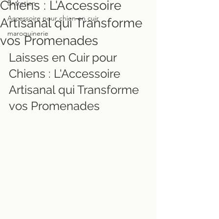
Chiens : L'Accessoire
Entretien
Accessoire pour chien en cuir
Artisanal qui Transforme
maroquinerie
vos Promenades
Laisses en Cuir pour 
Chiens : L'Accessoire 
Artisanal qui Transforme 
vos Promenades