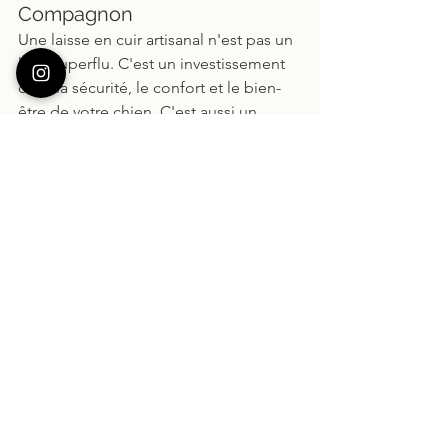
Compagnon
Une laisse en cuir artisanal n'est pas un 
luxe superflu. C'est un investissement 
dans la sécurité, le confort et le bien-
être de votre chien. C'est aussi un 
choix éthique qui soutient l'artisanat 
local et la durabilité.
Si vous cherchez une laisse qui durera, 
qui sera confortable à tenir et qui 
vieillit magnifiquement, je vous invite à 
découvrir mes créations. Chacune est 
unique, fabriquée avec passion et 
expertise dans mon atelier.
Votre chien mérite le meilleur. Et vous 
aussi.
artisanat
artisan d'art
point sellier
Accessoire pour chien en cuir
Artisanat