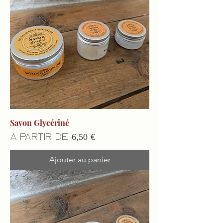
Savon Glycériné
Prix promotionnel
À partir de
6,50 €
Ajouter au panier