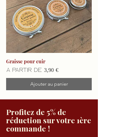
Graisse pour cuir
Prix promotionnel
À partir de
3,90 €
Ajouter au panier
Profitez de 5% de
réduction sur votre 1ère
commande !