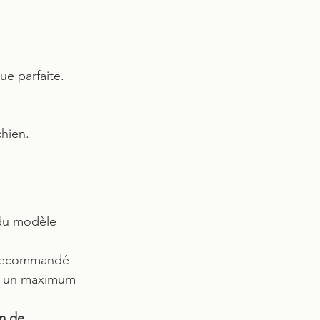
nue parfaite.
chien.
 du modèle 
t recommandé 
ir un maximum 
m de 