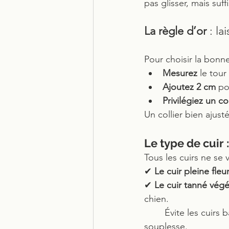
pas glisser, mais su
La règle d’or
 : la
Pour choisir la bonne 
Mesurez
 le tou
Ajoutez 2 cm
 po
Privilégiez un co
Un collier bien ajusté
Le type de cuir 
Tous les cuirs ne se v
✔ 
Le cuir pleine fleu
✔ 
Le cuir tanné végé
chien.
	Évite les cuirs bas de gamme ou reconstitués : ils craquellent vite et perdent leur 
souplesse.