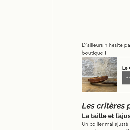
D'ailleurs n'hesite p
boutique ! 
Le 
Ac
Les critères 
La taille et l’aj
Un collier mal ajusté 