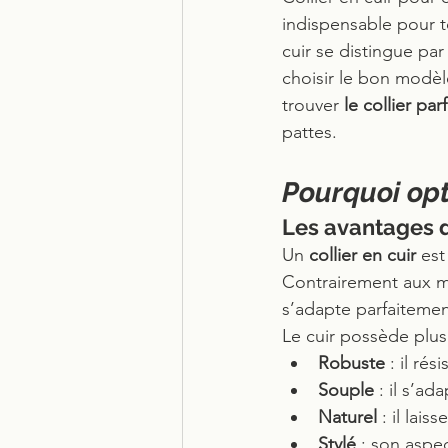
indispensable pour t
cuir se distingue pa
choisir le bon modèle
trouver 
le collier parf
pattes.
Pourquoi opte
Les avantages d
Un 
collier en cuir
 est
Contrairement aux mo
s’adapte parfaitemen
Le cuir possède plusi
Robuste
 : il ré
Souple
 : il s’a
Naturel
 : il lais
Stylé
 : son aspe