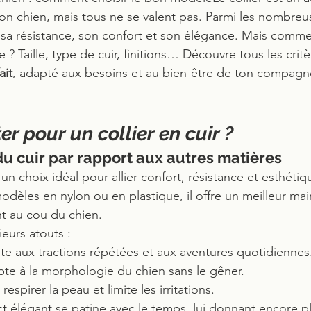
on chien, mais tous ne se valent pas. Parmi les nombreus
r sa résistance, son confort et son élégance. Mais comme
 ? Taille, type de cuir, finitions… Découvre tous les crit
ait
, adapté aux besoins et au bien-être de ton compagn
r pour un collier en cuir ?
u cuir par rapport aux autres matières
 un choix idéal pour allier confort, résistance et esthétiq
dèles en nylon ou en plastique, il offre un meilleur main
t au cou du chien.
eurs atouts :
siste aux tractions répétées et aux aventures quotidiennes
dapte à la morphologie du chien sans le gêner.
se respirer la peau et limite les irritations.
ct élégant se patine avec le temps, lui donnant encore p