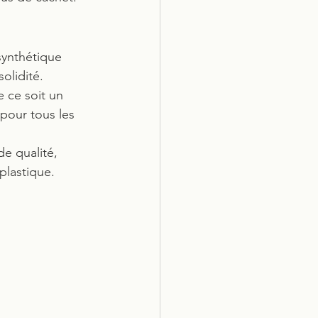
 synthétique 
olidité.
e ce soit un 
 pour tous les 
e qualité, 
plastique.