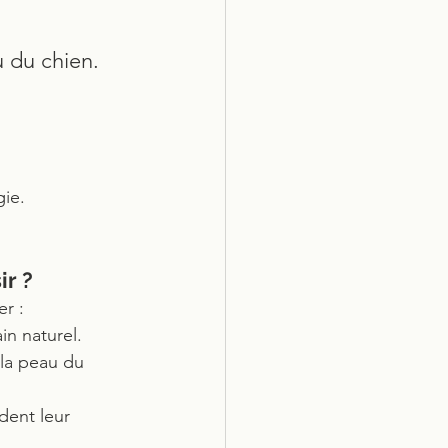
ou du chien.
gie.
ir ?
er :
ain naturel.
 la peau du 