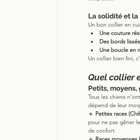
La solidité et la
Un bon collier en cuir
Une couture rés
Des bords lissés
Une boucle en m
Un collier bien fini,
Quel collier 
Petits, moyens, 
Tous les chiens n’on
dépend de leur morp
🔹 
Petites races (Chi
pour ne pas gêner le
de confort.
🔹 
Races moyennes (B