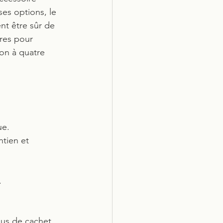
es options, le 
nt être sûr de 
ères pour 
on à quatre 
ue. 
tien et 
.
lus de cachet.