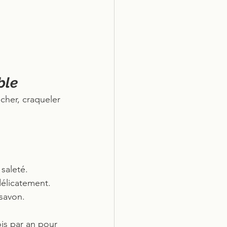
ble
cher, craqueler 
 saleté.
délicatement.
savon.
is par an pour 