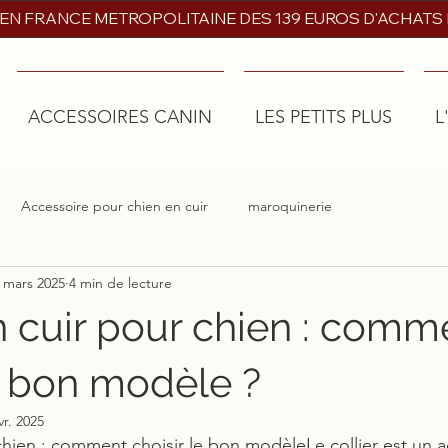
 EN FRANCE METROPOLITAINE DES 139 EUROS D'ACHATS
ACCESSOIRES CANIN
LES PETITS PLUS
L
Accessoire pour chien en cuir
maroquinerie
 mars 2025
4 min de lecture
en cuir pour chien : comm
le bon modèle ?
vr. 2025
 chien : comment choisir le bon modèleLe collier est un a