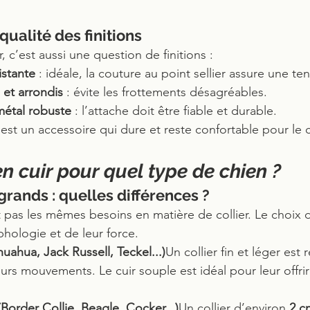
 qualité des finitions
, c’est aussi une question de finitions :
istante
 : idéale, la couture au point sellier assure une te
 et arrondis
 : évite les frottements désagréables.
étal robuste
 : l’attache doit être fiable et durable.
 c’est un accessoire qui dure et reste confortable pour le 
en cuir pour quel type de chien ?
grands : quelles différences ?
t pas les mêmes besoins en matière de collier. Le choix
hologie et de leur force.
huahua, Jack Russell, Teckel...)
Un collier fin et léger es
urs mouvements. Le cuir souple est idéal pour leur offr
order Collie, Beagle, Cocker...)
Un collier d’environ 
2 c