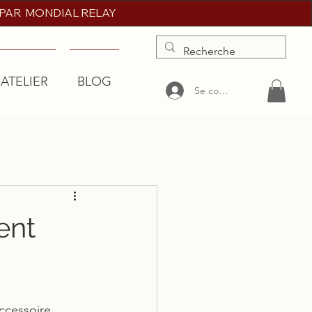
 PAR MONDIAL RELAY
'ATELIER
BLOG
More
Se connecter
ent
ccessoire 