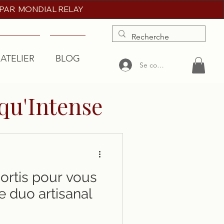
 PAR MONDIAL RELAY
'ATELIER
BLOG
More
Se connecter
qu'Intense
ortis pour vous
le duo artisanal