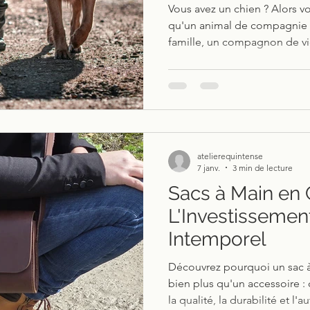
Vous avez un chien ? Alors v
qu'un animal de compagnie :
famille, un compagnon de v
de la famille, il mérite d'être
élégance. Chez Equ'Intense, je crée des accessoires en
cuir qui vous permettent, à vou
atelierequintense
7 janv.
3 min de lecture
Sacs à Main en C
L'Investissemen
Intemporel
Découvrez pourquoi un sac à 
bien plus qu'un accessoire :
la qualité, la durabilité et l'a