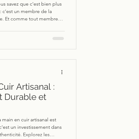
ous savez que c'est bien plus
 c'est un membre de la
ie. Et comme tout membre
 habillé avec goût et
s et à votre .....
uir Artisanal :
t Durable et
main en cuir artisanal est
 c'est un investissement dans
uthenticité. Explorez les