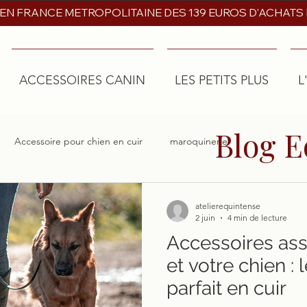
 EN FRANCE METROPOLITAINE DES 139 EUROS D'ACHATS
ACCESSOIRES CANIN
LES PETITS PLUS
L
Blog E
Accessoire pour chien en cuir
maroquinerie
atelierequintense
2 juin
4 min de lecture
Accessoires ass
et votre chien : 
parfait en cuir