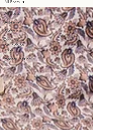
All Posts
All Posts
Artisanat
Entretien
Accessoire
pour chien
en cuir
maroquinerie