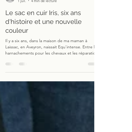
atelierequintense
1 juil.
4 min de lecture
Le sac en cuir Iris, six ans
d'histoire et une nouvelle
couleur
Il y a six ans, dans la maison de ma maman à
Laissac, en Aveyron, naissait Equ'intense. Entre les
harnachements pour les chevaux et les réparations
je me suis essayé à la maroquinerie, Et le tout
premier sac que j'ai façonné de mes mains : le Iris.