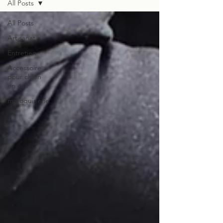
All Posts
All Posts
Artisanat
Entretien
Accessoire
pour chien
en cuir
maroquinerie