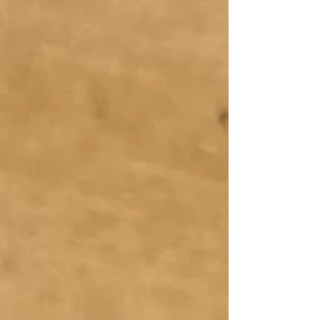
je crée des accessoires en cuir qui vous
permettent, à vous et à votre .....