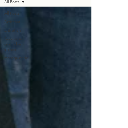
All Posts
All Posts
Artisanat
Entretien
Accessoire
pour chien
en cuir
maroquinerie