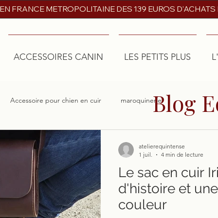
 EN FRANCE METROPOLITAINE DES 139 EUROS D'ACHATS
ACCESSOIRES CANIN
LES PETITS PLUS
L
Blog E
Accessoire pour chien en cuir
maroquinerie
atelierequintense
1 juil.
4 min de lecture
Le sac en cuir Ir
d'histoire et un
couleur