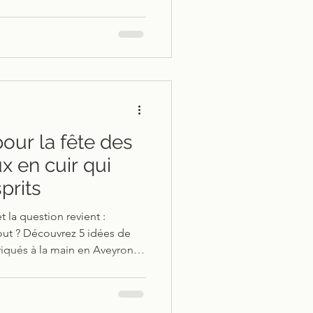
 habillé avec goût et
s et à votre .....
our la fête des
x en cuir qui
prits
 la question revient :
out ? Découvrez 5 idées de
briqués à la main en Aveyron
e-clés, laisse pour chien,
durent et qui racontent