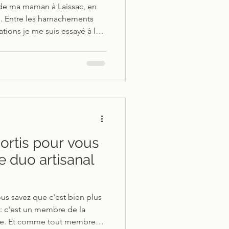
n de ma maman à Laissac, en
e. Entre les harnachements
ations je me suis essayé à la
mier sac que j'ai façonné de
ortis pour vous
le duo artisanal
ous savez que c'est bien plus
 c'est un membre de la
ie. Et comme tout membre