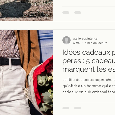
de la famille, il mérite d'être
élégance. Chez Equ'Intense, je crée des accessoires en
cuir qui vous permettent, à vou
atelierequintense
6 mai
4 min de lecture
Idées cadeaux p
pères : 5 cadeau
marquent les es
La fête des pères approche et
qu'offrir à un homme qui a t
cadeaux en cuir artisanal fa
— portefeuille, ceinture, port
bracelet — des cadeaux qui 
quelque chose.