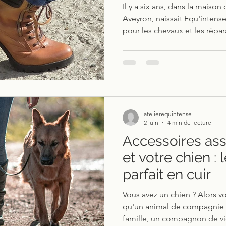
Il y a six ans, dans la maiso
Aveyron, naissait Equ'intens
pour les chevaux et les répar
maroquinerie, Et le tout pre
mes mains : le Iris.
atelierequintense
2 juin
4 min de lecture
Accessoires ass
et votre chien : 
parfait en cuir
Vous avez un chien ? Alors v
qu'un animal de compagnie :
famille, un compagnon de v