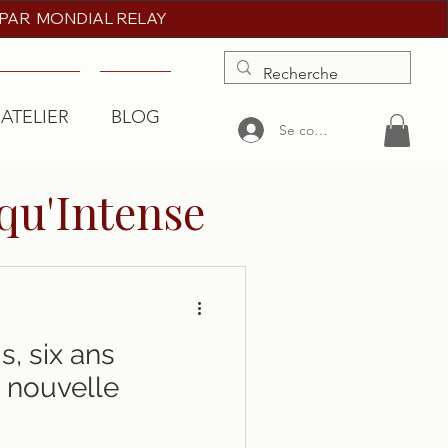
 PAR MONDIAL RELAY
'ATELIER
BLOG
More
Se connecter
qu'Intense
is, six ans
e nouvelle