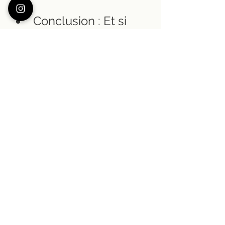
Conclusion : Et si 
l’artisanal devenait 
ton nouveau luxe du 
quotidien ?
Loin d’être un caprice, l’artisanal est un 
choix de vie. Un luxe qui fait sens. Un 
retour aux sources, à ce qui compte 
vraiment. 
Aujourd’hui, plus que jamais, on a 
besoin de ralentir. De consommer 
moins, mais mieux. D’acheter du vrai.
Et si cette démarche commençait par 
une pièce faite à la main ?Peut-être en 
bordeaux
 ? 😉