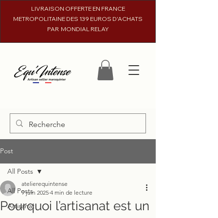
LIVRAISON OFFERTE EN FRANCE
METROPOLITAINE DES 139 EUROS D'ACHATS
PAR MONDIAL RELAY
Post
All Posts
atelierequintense
All Posts
9 juin 2025
4 min de lecture
Pourquoi l’artisanat est un
Artisanat