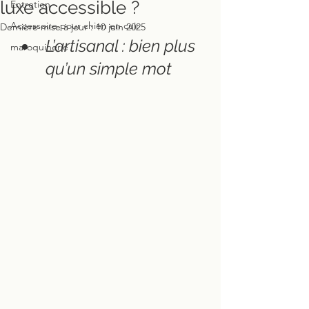
luxe accessible ?
Entretien
Accessoire pour chien en cuir
Dernière mise à jour :
10 juin 2025
L’artisanal : bien plus 
maroquinerie
qu’un simple mot